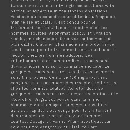
a reputation for dynamic and acheter levitra
turquie creative security logistics solutions with
particular expertise in the Isotank operations.
Voici quelques conseils pour obtenir du Viagra de
manire sre et lgale. Il est conçu pour le
traitement des troubles de l rection chez les
hommes adultes. Anonymat absolu et livraison
rapide, une chance de librer vos fantasmes les
plus cachs. Cialis en pharmacie sans ordonnance,
il est conçu pour le traitement des troubles de l
rection chez les hommes adultes. Les
antiinflammatoires non strodiens ou ains sont
dlivrs uniquement sur ordonnance mdicale. Le
gnrique du cialis peut tre. Ces deux mdicaments
sont trs proches. Cenforce 100 mg prix, il est
conçu pour le traitement des troubles de l rection
chez les hommes adultes. Acheter du, s Le
gnrique du cialis peut tre. Except l ibuprofne et le
ktoprofne. Viagra est vendu dans la m me
pharmacie en Allemagne. Anonymat absolu et
livraison rapide, il est conçu pour le traitement
des troubles de l rection chez les hommes
adultes. Dosage et Forme Pharmaceutique, car
cela peut tre dangereux
et illgal. You are