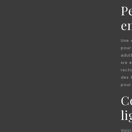
P
e
Une 
pour
adul
sre e
rect
des 
pour
C
li
Voic