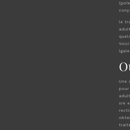
lgal
conç
le t
adul
quel
Voic
lgale
O
Une 
pour
adul
sre e
rect
obten
trait