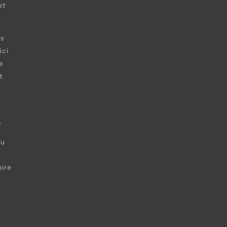
st
s
ici
e
t
a
çu
ire