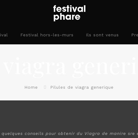
ival
Festival hors-les-murs
Ils sont venus
Pr
e viagra gener
Home
Pilules de viagra generique
i quelques conseils pour obtenir du Viagra de manire sre 