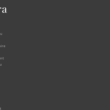
ra
çu
ire
ent
u
t