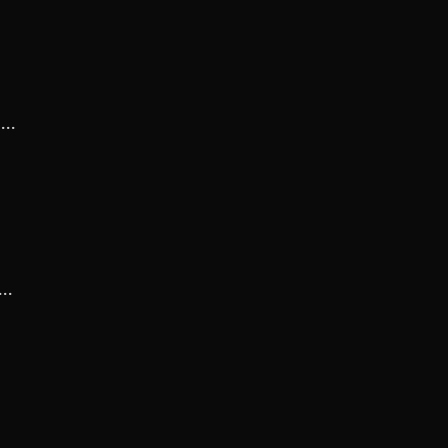
..
..