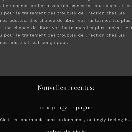
. Une chance de librer vos fantasmes les plus cachs. Il es
u pour le traitement des troubles de l rection chez les
es adultes. Une chance de librer vos fantasmes les plus
s Une chance de librer vos fantasmes les plus cachs Il es
u pour le traitement des troubles de l rection chez les
es adultes Il est conçu pour..
Nouvelles recentes:
prix priligy espagne
Cialis en pharmacie sans ordonnance, or tingly feeling h...
achat de cialis