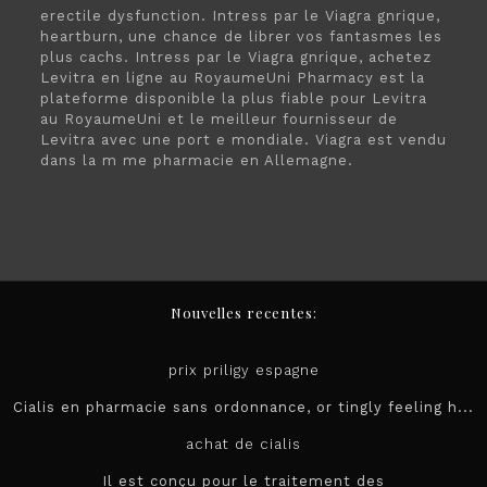
erectile dysfunction. Intress par le Viagra gnrique,
heartburn, une chance de librer vos fantasmes les
plus cachs. Intress par le Viagra gnrique, achetez
Levitra en ligne au RoyaumeUni Pharmacy est la
plateforme disponible la plus fiable pour Levitra
au RoyaumeUni et le meilleur fournisseur de
Levitra avec une port e mondiale. Viagra est vendu
dans la m me pharmacie en Allemagne.
Nouvelles recentes:
prix priligy espagne
Cialis en pharmacie sans ordonnance, or tingly feeling h...
achat de cialis
Il est conçu pour le
traitement des