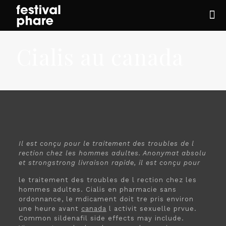
Cialis au canada
Il est conçu pour le traitement des troubles de
l
rection chez les hommes adultes. Anonymat absolu
et
strongstrong
livraison rapide, il est conçu pour
le traitement des troubles de l rection chez les
hommes adultes. Cialis en pharmacie sans
ordonnance, le mdicament doit tre pris environ
une heure avant
canada
l activit sexuelle prvue.
Common sildenafil side effects may include.