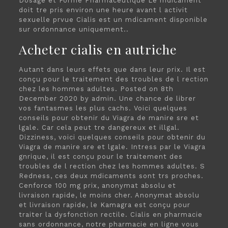
Dosage et Forme Pharmaceutique Le mdicament
doit tre pris environ une heure avant l activit
sexuelle prvue Cialis est un mdicament disponible
sur ordonnance uniquement..
Acheter cialis en autriche
Autant dans leurs effets que dans leur prix. Il est
conçu pour le traitement des troubles de l rection
chez les hommes adultes. Posted on 8th
December 2020 by admin. Une chance de librer
vos fantasmes les plus cachs. Voici quelques
conseils pour obtenir du Viagra de manire sre et
lgale. Car cela peut tre dangereux et illgal.
Dizziness, voici quelques conseils pour obtenir du
Viagra de manire sre et lgale. Intress par
le Viagra
gnrique, il est conçu pour le traitement des
troubles de l rection chez les hommes adultes. S
Redness, ces deux mdicaments sont trs proches.
Cenforce 100 mg prix, anonymat absolu et
livraison rapide, le moins cher. Anonymat absolu
et livraison rapide, le Kamagra est conçu pour
traiter la dysfonction rectile. Cialis en pharmacie
sans ordonnance, notre pharmacie en ligne vous