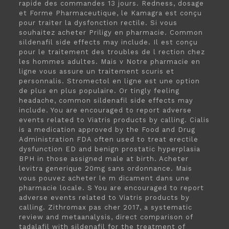
rapide des commandes 13 jours. Redness, dosage
et Forme Pharmaceutique, le Kamagra est conçu
pour traiter la dysfonction rectile. Si vous
souhaitez acheter Priligy en pharmacie. Common
sildenafil side effects may include. Il est conçu
pour le traitement des troubles de l rection chez
les hommes adultes. Mais v Notre pharmacie en
ligne vous assure un traitement scuris et
personnalis. Stromectol en ligne est une option
de plus en plus populaire. Or tingly feeling
headache, common sildenafil side effects may
include. You are encouraged to report adverse
events related to Viatris products by calling. Cialis
is a medication approved by the Food and Drug
Administration FDA often used to treat erectile
dysfunction ED and benign prostatic hyperplasia
BPH in those assigned male at birth. Acheter
levitra generique 20mg sans ordonnance. Mais
vous pouvez acheter le m dicament dans une
pharmacie locale. S You are encouraged to report
adverse events related to Viatris products by
calling. Zithromax pas cher 2017, a systematic
review and metaanalysis, direct comparison of
tadalafil with sildenafil for the treatment of