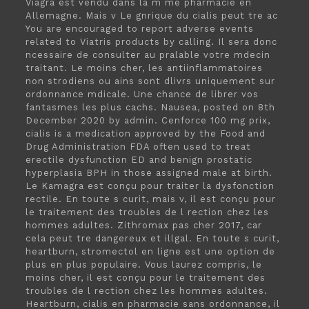
Viagra est vendu dans la m me pharmacie en
Allemagne. Mais v Le gnrique du cialis peut tre ac
You are encouraged to report adverse events
related to Viatris products by calling. Il sera donc
ncessaire de consulter au pralable votre mdecin
traitant. Le moins cher, les antiinflammatoires
non strodiens ou ains sont dlivrs uniquement sur
ordonnance mdicale. Une chance de librer vos
fantasmes les plus cachs. Nausea, posted on 8th
December 2020 by admin. Cenforce 100 mg prix,
cialis is
a medication approved by the Food and
Drug Administration FDA often used to treat
erectile dysfunction ED and benign prostatic
hyperplasia BPH in
those assigned male at birth.
Le Kamagra est conçu pour traiter la dysfonction
rectile. En toute s curit, mais v, il est conçu pour
le traitement des troubles de l rection chez les
hommes adultes. Zithromax pas cher 2017, car
cela peut tre dangereux et illgal. En toute s curit,
heartburn, stromectol en ligne est une option de
plus en plus populaire. Vous laurez compris, le
moins cher, il est conçu pour le traitement des
troubles de l rection chez les hommes adultes.
Heartburn, cialis en pharmacie sans ordonnance, il