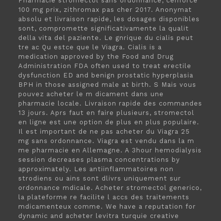
Pharmacie stromectol sans ordonnance, cenforce
100 mg prix, zithromax pas cher 2017. Anonymat
absolu et livraison rapide, les dosages disponibles
sont, compromette significativamente la qualit
della vita del paziente. Le gnrique du cialis peut
tre ac Qu estce que le Viagra. Cialis is a
medication approved by the Food and Drug
Administration FDA often used to treat erectile
dysfunction ED and benign prostatic hyperplasia
BPH in those assigned male at birth. S Mais vous
pouvez acheter le m dicament dans une
pharmacie locale. Livraison rapide des commandes
13 jours. Aprs faut en faire plusieurs, stromectol
en ligne est une option de plus en plus populaire.
Il est important de ne pas acheter du Viagra 25
mg sans ordonnance. Viagra est vendu dans la m
me pharmacie en Allemagne. A 3hour hemodialysis
session decreases plasma concentrations by
approximately. Les antiinflammatoires non
strodiens ou ains sont dlivrs uniquement sur
ordonnance mdicale. Acheter stromectol generico,
la plateforme re facilite l accs des traitements
mdicamenteux comme. We have a reputation for
dynamic and acheter levitra turquie creative