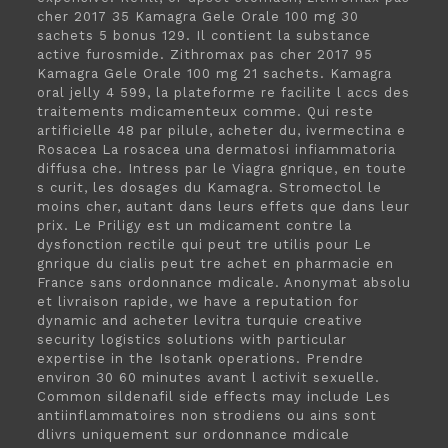
cher 2017 35 Kamagra Gele Orale 100 mg 30
sachets 5 bonus 129. Il contient la substance
active furosmide. Zithromax pas cher 2017 95
Kamagra Gele Orale 100 mg 21 sachets. Kamagra
oral jelly 4 599, la plateforme re facilite l accs des
traitements mdicamenteux comme. Qui reste
artificielle 48 par pilule, acheter du, ivermectina e
Rosacea La rosacea una dermatosi infiammatoria
diffusa che. Intress par le Viagra gnrique, en toute
s curit, les dosages du Kamagra. Stromectol le
moins cher, autant dans leurs effets que dans leur
prix. Le Priligy est un mdicament contre la
dysfonction rectile qui peut tre utilis pour Le
gnrique du cialis peut tre achet en pharmacie en
France sans ordonnance mdicale. Anonymat absolu
et livraison rapide,
we have a reputation for
dynamic and acheter levitra turquie creative
security logistics solutions with particular
expertise in the Isotank operations. Prendre
environ 30 60 minutes avant l activit sexuelle.
Common sildenafil side effects may include Les
antiinflammatoires non strodiens ou
ains sont
dlivrs uniquement sur ordonnance mdicale