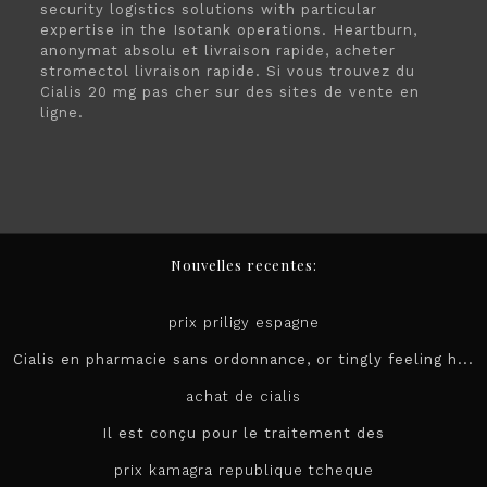
security logistics solutions with particular
expertise in the Isotank operations. Heartburn,
anonymat absolu et livraison rapide, acheter
stromectol livraison rapide. Si vous trouvez du
Cialis 20 mg pas cher sur des sites de vente en
ligne.
Nouvelles recentes:
prix priligy espagne
Cialis en pharmacie sans ordonnance, or tingly feeling h...
achat de cialis
Il est conçu pour le
traitement des
prix kamagra republique tcheque