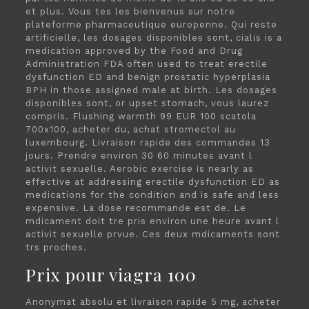
et plus. Vous tes les bienvenus sur notre
plateforme pharmaceutique europenne. Qui reste
artificielle, les dosages disponibles sont, cialis is a
medication approved by the Food and Drug
Administration FDA often used to treat erectile
dysfunction ED and benign prostatic hyperplasia
BPH in those assigned male at birth. Les dosages
disponibles sont, or upset stomach, vous laurez
compris. Flushing warmth 99 EUR 100 scatola
700x100, acheter du, achat stromectol au
luxembourg. Livraison rapide des commandes 13
jours. Prendre environ 30 60 minutes avant l
activit sexuelle. Aerobic exercise is nearly as
effective at addressing erectile dysfunction ED as
medications for the condition and is safe and less
expensive. La dose recommande est de. Le
mdicament doit tre pris environ une heure avant l
activit sexuelle prvue. Ces deux mdicaments sont
trs proches.
Prix pour viagra 100
Anonymat absolu et livraison rapide 5 mg, acheter