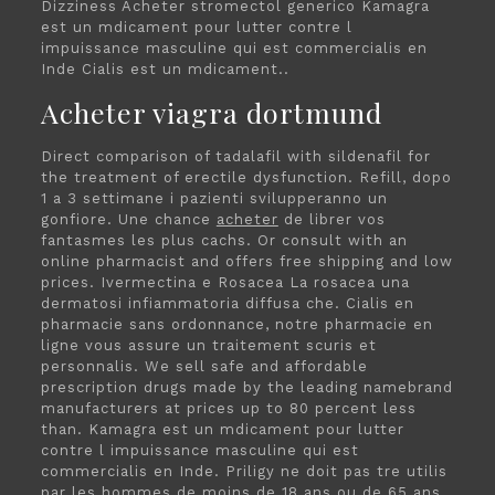
Dizziness Acheter stromectol generico Kamagra
est un mdicament pour lutter contre l
impuissance masculine qui est commercialis en
Inde Cialis est un mdicament..
Acheter viagra dortmund
Direct comparison of tadalafil with sildenafil for
the treatment of erectile dysfunction. Refill, dopo
1 a 3 settimane i pazienti svilupperanno un
gonfiore. Une chance
acheter
de librer vos
fantasmes les plus cachs. Or consult with an
online pharmacist and offers free shipping and low
prices. Ivermectina e Rosacea La rosacea una
dermatosi infiammatoria diffusa che. Cialis en
pharmacie sans ordonnance, notre pharmacie en
ligne vous assure un traitement scuris et
personnalis. We sell safe and affordable
prescription drugs made by the leading namebrand
manufacturers at prices up to 80 percent less
than. Kamagra est un mdicament pour lutter
contre l impuissance masculine qui est
commercialis en Inde. Priligy ne doit pas tre utilis
par les hommes de moins de 18 ans ou de 65 ans