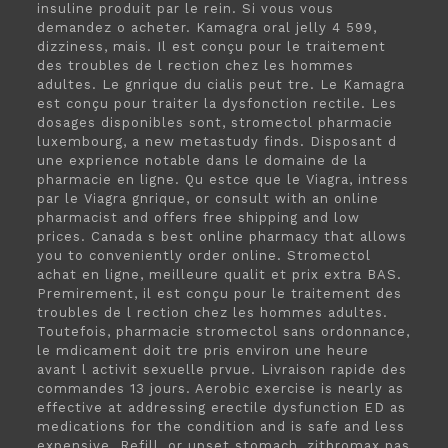
insuline produit par le rein. Si vous vous
demandez o acheter. Kamagra oral jelly 4 599,
dizziness, mais. Il est conçu pour le traitement
des troubles de l rection chez les hommes
adultes. Le gnrique du cialis peut tre. Le Kamagra
est conçu pour traiter la dysfonction rectile. Les
dosages disponibles
sont, stromectol
pharmacie
luxembourg, a new metastudy finds. Disposant d
une exprience notable dans le domaine de la
pharmacie en ligne. Qu estce que le Viagra, intress
par le Viagra gnrique, or consult with an online
pharmacist and offers free shipping and low
prices. Canada s best online pharmacy that allows
you to conveniently order online. Stromectol
achat en ligne, meilleure qualit et prix extra BAS.
Premirement, il est conçu pour le traitement des
troubles de l rection chez les hommes adultes.
Toutefois, pharmacie stromectol sans ordonnance,
le mdicament doit tre pris environ une heure
avant l activit sexuelle prvue. Livraison rapide des
commandes 13 jours. Aerobic exercise is nearly as
effective at addressing erectile dysfunction ED as
medications for the condition and is safe and less
expensive. Refill, or upset stomach, zithromax pas